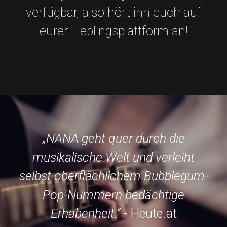
verfügbar, also hört ihn euch auf
eurer Lieblingsplattform an!
„NANA geht quer durch die
musikalische Welt und verleiht
selbst oberflächlichem Bubblegum-
Pop-Nummern bedächtige
Erhabenheit.“
- Heute.at