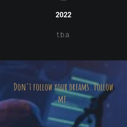
2022
t.b.a.
Don't follow your dreams. Follow
me.